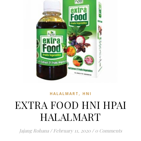
,
HALALMART
HNI
EXTRA FOOD HNI HPAI
HALALMART
Jajang Rohana
/
February 11, 2020
/
0 Comments