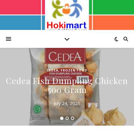
CEDEA
,
FROZEN FOOD
Cedea Fish Dumpling Chicken
500 Gram
July 24, 2021