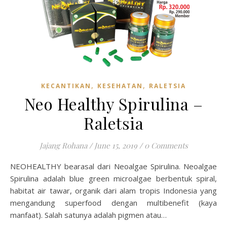
,
,
KECANTIKAN
KESEHATAN
RALETSIA
Neo Healthy Spirulina –
Raletsia
Jajang Rohana
/
June 15, 2019
/
0 Comments
NEOHEALTHY bearasal dari Neoalgae Spirulina. Neoalgae
Spirulina adalah blue green microalgae berbentuk spiral,
habitat air tawar, organik dari alam tropis Indonesia yang
mengandung superfood dengan multibenefit (kaya
manfaat). Salah satunya adalah pigmen atau…