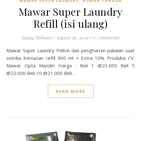
,
MAWAR SUPER LAUNDRY
RUMAH TANGGA
Mawar Super Laundry
Refill (isi ulang)
Jajang Rohana
/
August 26, 2019
/
0 Comments
Mawar Super Laundry Pelicin dan pengharum pakaian saat
setrika Kemasan refill 900 ml + Extra 10% Produksi CV.
Mawar Cipta Mandiri Harga : Beli 1 @23.000 Beli 5
@22.000 Beli 10 @21.000 Beli…
READ MORE