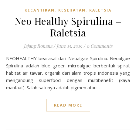
,
,
KECANTIKAN
KESEHATAN
RALETSIA
Neo Healthy Spirulina –
Raletsia
Jajang Rohana
/
June 15, 2019
/
0 Comments
NEOHEALTHY bearasal dari Neoalgae Spirulina. Neoalgae
Spirulina adalah blue green microalgae berbentuk spiral,
habitat air tawar, organik dari alam tropis Indonesia yang
mengandung superfood dengan multibenefit (kaya
manfaat). Salah satunya adalah pigmen atau…
READ MORE