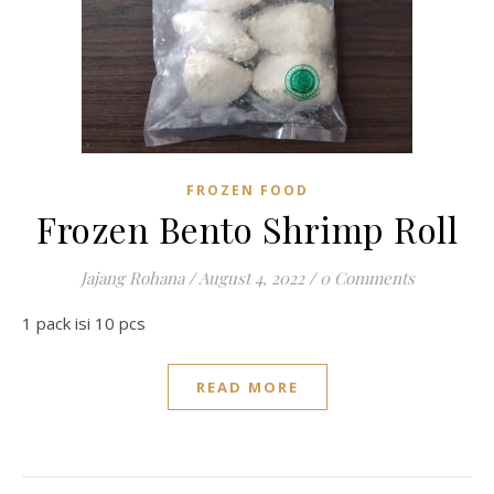
FROZEN FOOD
Frozen Bento Shrimp Roll
Jajang Rohana
/
August 4, 2022
/
0 Comments
1 pack isi 10 pcs
READ MORE