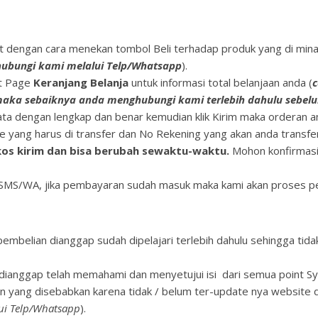
 dengan cara menekan tombol Beli terhadap produk yang di minat
 hubungi kami melalui Telp/Whatsapp
).
at Page
Keranjang Belanja
untuk informasi total belanjaan anda (
c
 maka sebaiknya anda menghubungi kami terlebih dahulu sebel
data dengan lengkap dan benar kemudian klik Kirim maka orderan 
e yang harus di transfer dan No Rekening yang akan anda transfer
os kirim dan bisa berubah sewaktu-waktu.
Mohon konfirmasi 
p/SMS/WA, jika pembayaran sudah masuk maka kami akan proses pe
embelian dianggap sudah dipelajari terlebih dahulu sehingga tida
a dianggap telah memahami dan menyetujui isi dari semua point 
n yang disebabkan karena tidak / belum ter-update nya website d
lui Telp/Whatsapp
).